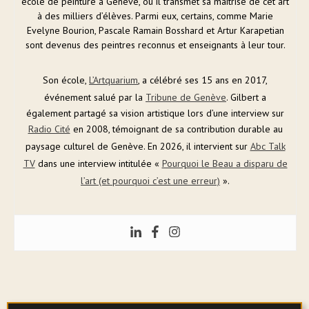
école de peinture à Genève, où il transmet sa maîtrise de cet art
à des milliers d’élèves. Parmi eux, certains, comme Marie
Evelyne Bourion, Pascale Ramain Bosshard et Artur Karapetian
sont devenus des peintres reconnus et enseignants à leur tour.
Son école,
L’Artquarium
, a célébré ses 15 ans en 2017,
événement salué par la
Tribune de Genève
. Gilbert a
également partagé sa vision artistique lors d’une interview sur
Radio Cité
en 2008, témoignant de sa contribution durable au
paysage culturel de Genève. En 2026, il intervient sur
Abc Talk
TV
dans une interview intitulée «
Pourquoi le Beau a disparu de
l’art (et pourquoi c’est une erreur)
».