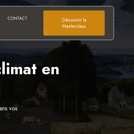
S
CONTACT
Découvrir la
Masterclass
limat en
ans vos