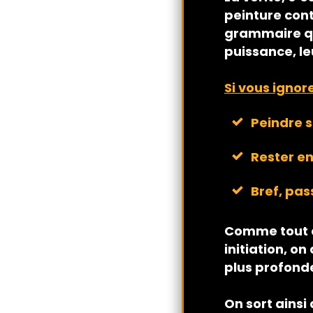
peinture con
grammaire qui
puissance, l
Si vous ignor
Peindre 
Rester en
Bref, pas
Comme tout ar
initiation, 
plus profonde
On sort ainsi