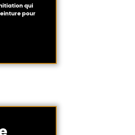
nitiation qui
einture pour
e