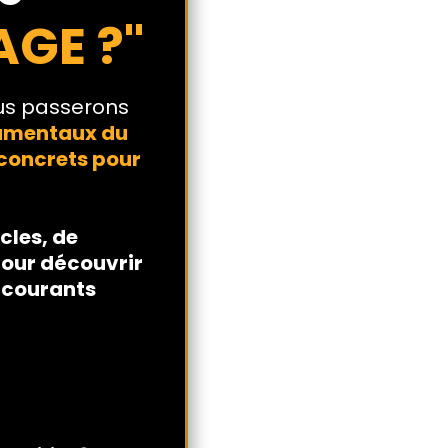
AGE ?"
ous passerons
amentaux du
 concrets pour
cles, de
pour découvrir
s courants