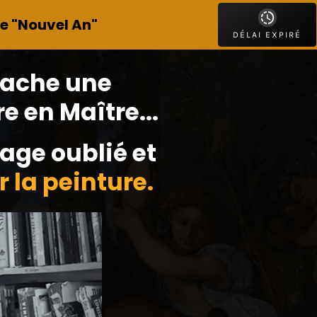
re "Nouvel An"
DÉLAI EXPIRÉ
 cache
une
e en Maître...
age oublié et
 la peinture.