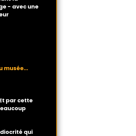
ge - avec une
eur
 au musée…
Et par cette
 beaucoup
diocrité qui