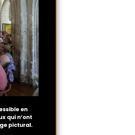
cessible en
ux qui n’ont
age pictural.