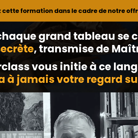
cette formation dans le cadre de notre off
 chaque grand tableau se
ecrète
, transmise de Maîtr
class vous initie à ce lang
 à jamais votre regard sur