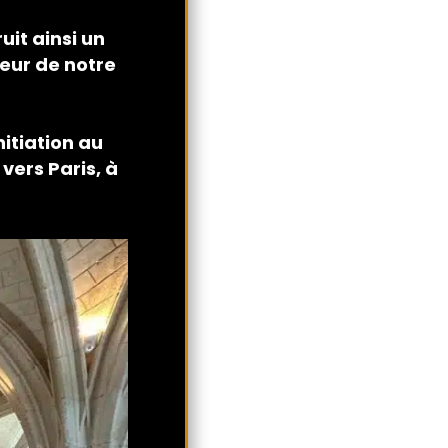
it ainsi un
eur de notre
nitiation
au
vers Paris, à