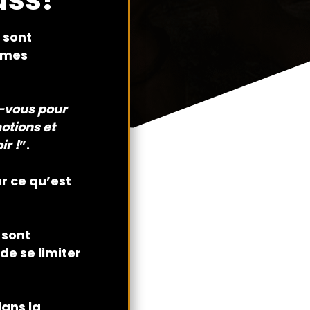
 sont
i mes
s-vous pour
motions et
ir !
”.
r ce qu’est
 sont
e se limiter
dans la