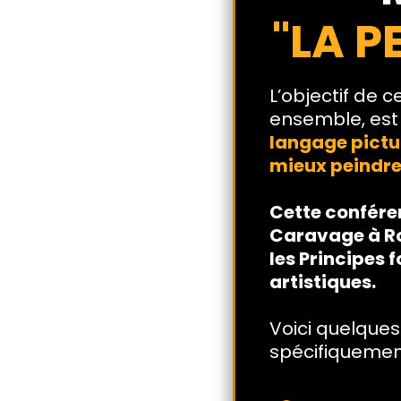
"LA P
L’objectif de 
ensemble, est
langage pictu
mieux peindre
Cette conféren
Caravage à Ro
les Principes 
artistiques.
Voici quelques
spécifiquemen