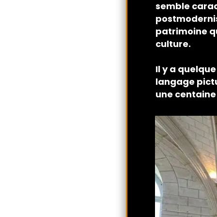
semble carac
postmodernism
patrimoine qu
culture.
Il y a quelqu
langage pict
une centaine