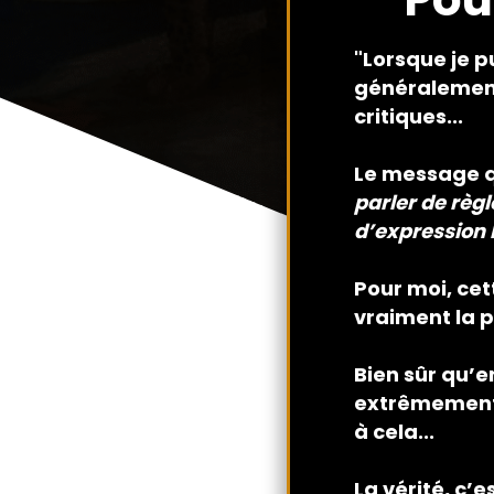
"Lorsque je p
généralement
critiques...
Le message qu
Enter your text here...
parler de règl
d’expression l
Pour moi, cet
vraiment la p
Bien sûr qu’en
extrêmement 
à cela...
La vérité, c’e