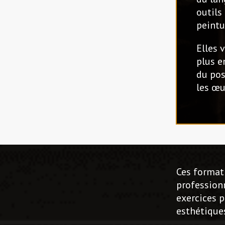
outils
peintu
Elles 
plus e
du pos
les œu
Ces formati
profession
exercices p
esthétiques