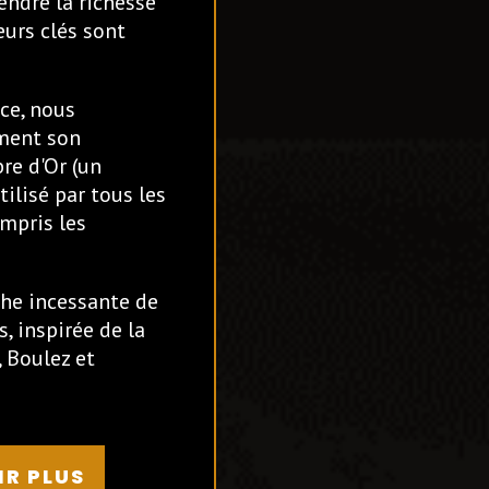
endre la richesse
eurs clés sont
ce, nous
ment son
re d'Or (un
tilisé par tous les
ompris les
che incessante de
, inspirée de la
 Boulez et
IR PLUS