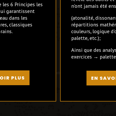
 les 6 Principes les
n’ont jamais été ens
ui garantissent
Beau dans les
(atonalité, dissonan
res, classiques
répartitions mathé
rains.
couleurs, logique d’
palette, etc.);
Ainsi que des analy
exercices → palette
OIR PLUS
EN SAVO