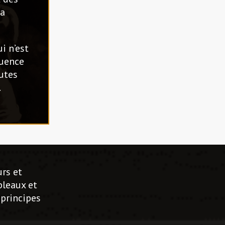
la
i n’est
luence
utes
.
urs et
bleaux et
 principes