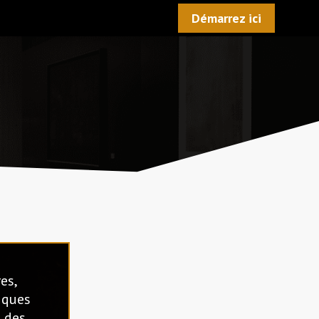
Démarrez ici
es,
iques
t des