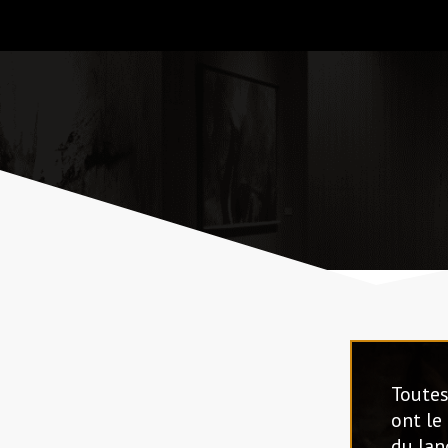
Toutes
ont le
du lan