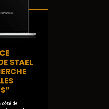
CE
DE STAEL
HERCHE
LES
S”
à côté de