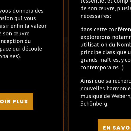
l’essentiel et compr
de son œuvre, plusi
 vous donnera des
nécessaires:
nsion qui vous
sir enfin la valeur
dans cette conféren
de son œuvre
explorerons notam
nception du
utilisation du Nomb
space qui découle
principe classique u
naises).
grands maîtres, y c
contemporains !)
Ainsi que sa recher
nouvelles harmonies
musique de Webern,
OIR PLUS
Schönberg.
EN SAVO