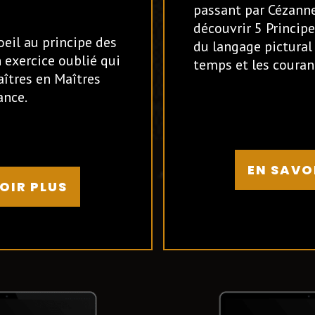
passant par Cézanne
découvrir 5 Princi
oeil au principe des
du langage pictural 
 exercice oublié qui
temps et les courant
îtres en Maîtres
ance.
EN SAVO
OIR PLUS