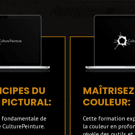
NCIPES DU
MAÎTRISEZ
PICTURAL:
COULEUR:
s fondamentale de
Cette formation exp
 CulturePeinture.
la couleur en profo
révèle des outils et