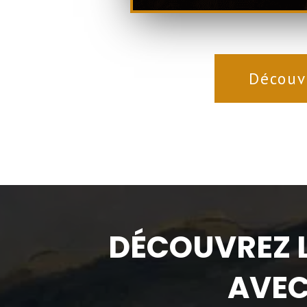
Découv
DÉCOUVREZ L
AVEC