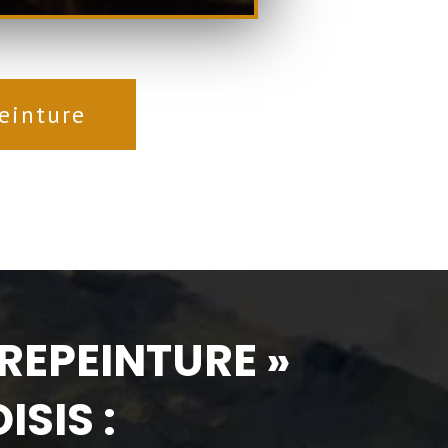
einture
REPEINTURE »
SIS :