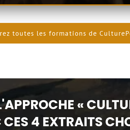
rez toutes les formations de CultureP
'APPROCHE « CULTU
 CES 4 EXTRAITS CHOI