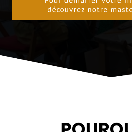
Pour démarrer votre in
découvrez notre maste
POURQU