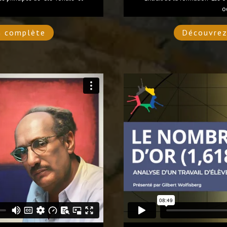
o
n complète
Découvrez