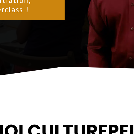
itiation,
rclass !
OI CULTUREPEI